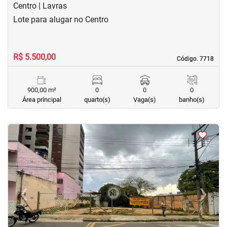
Centro | Lavras
Lote para alugar no Centro
R$ 5.500,00
Código. 7718
Código. 7718
900,00 m²
0
0
0
Área principal
quarto(s)
Vaga(s)
banho(s)
<
‹
›
Previous
Next