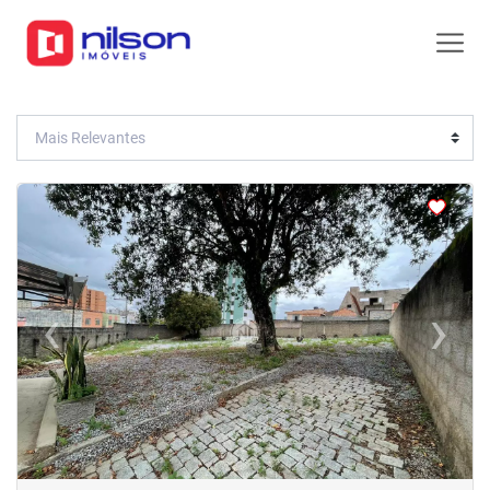
<
<
<
<
‹
›
Previous
Next