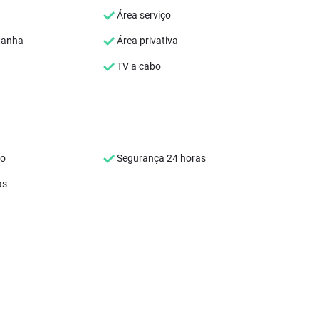
Área serviço
tanha
Área privativa
TV a cabo
co
Segurança 24 horas
as