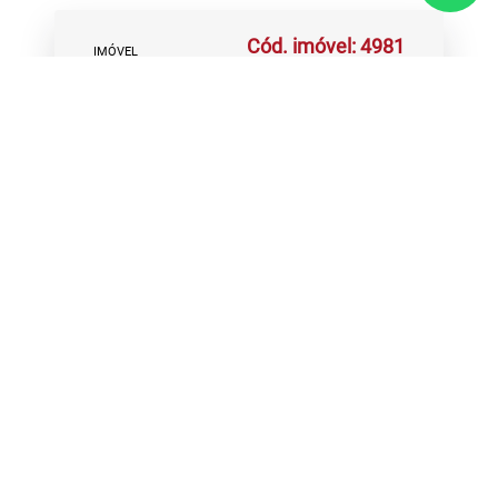
Cód. imóvel: 4981
IMÓVEL
R$ 150.000,00
VALOR
Condomínio
R$ 0,00
Nilson Imóveis
CRECI MGJ 7065
(35) 3821-2519
Fale com nossa equipe!
Ao preencher seus
dados, nossa equipe