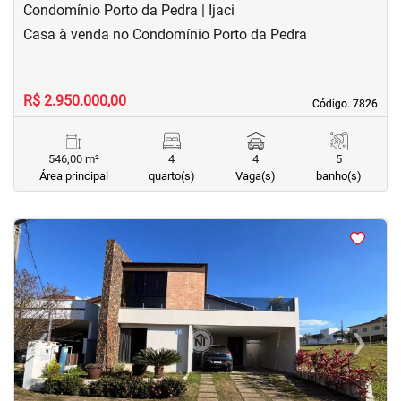
Condomínio Porto da Pedra | Ijaci
Casa à venda no Condomínio Porto da Pedra
R$ 2.950.000,00
Código. 7826
Código. 7826
546,00 m²
4
4
5
Área principal
quarto(s)
Vaga(s)
banho(s)
<
<
<
<
‹
›
Previous
Next