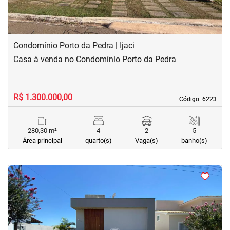
Condomínio Porto da Pedra | Ijaci
Casa à venda no Condomínio Porto da Pedra
R$ 1.300.000,00
Código. 6223
Código. 6223
280,30 m²
4
2
5
Área principal
quarto(s)
Vaga(s)
banho(s)
<
<
<
<