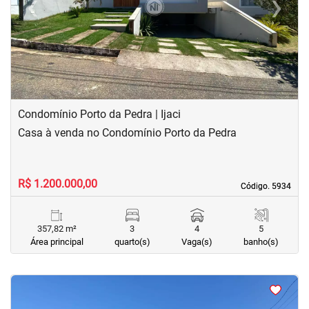
‹
›
Previous
Next
Condomínio Porto da Pedra | Ijaci
Casa à venda no Condomínio Porto da Pedra
R$ 1.200.000,00
Código. 5934
Código. 5934
357,82 m²
3
4
5
Área principal
quarto(s)
Vaga(s)
banho(s)
<
<