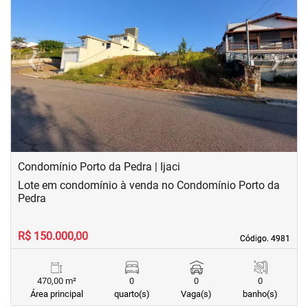
‹
›
Previous
Next
Condomínio Porto da Pedra | Ijaci
Lote em condomínio à venda no Condomínio Porto da
Pedra
R$ 150.000,00
Código. 4981
Código. 4981
470,00 m²
0
0
0
Área principal
quarto(s)
Vaga(s)
banho(s)