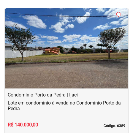
<
<
<
<
‹
›
Previous
Next
Condomínio Porto da Pedra | Ijaci
Lote em condomínio à venda no Condomínio Porto da
Pedra
R$ 140.000,00
Código. 6389
Código. 6389