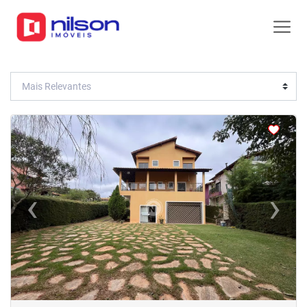
<
<
<
<
‹
›
Previous
Next