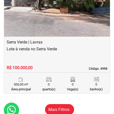
‹
›
Previous
Next
Serra Verde | Lavras
Lote à venda no Serra Verde
R$ 100.000,00
Código. 4998
Código. 4998
300,00 m²
0
0
0
Área principal
quarto(s)
Vaga(s)
banho(s)
Mais Filtros