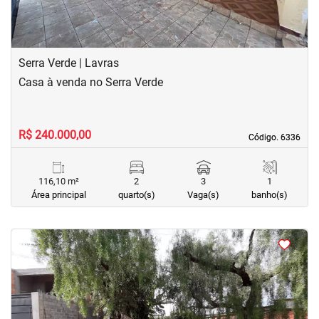
Serra Verde | Lavras
Casa à venda no Serra Verde
R$ 240.000,00
Código. 6336
Código. 6336
116,10 m²
2
3
1
Área principal
quarto(s)
Vaga(s)
banho(s)
<