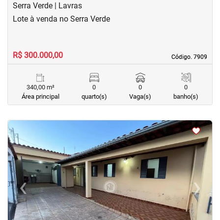
Serra Verde | Lavras
Lote à venda no Serra Verde
R$ 300.000,00
Código. 7909
Código. 7909
340,00 m²
0
0
0
Área principal
quarto(s)
Vaga(s)
banho(s)
<
<
<
<
‹
›
Previous
Next